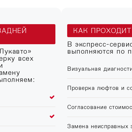
ЗАДНЕЙ
КАК ПРОХОДИ
В экспресс-серви
«Лукавто»
выполняются по п
ерку всех
и
Визуальная диагност
амену
ыполняем:
Проверка люфтов и с
Согласование стоимос
Замена неисправных 