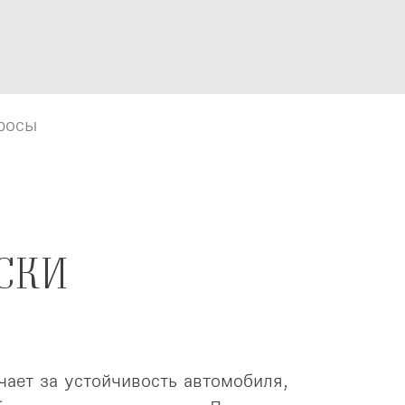
росы
росы
СКИ
чает за устойчивость автомобиля,