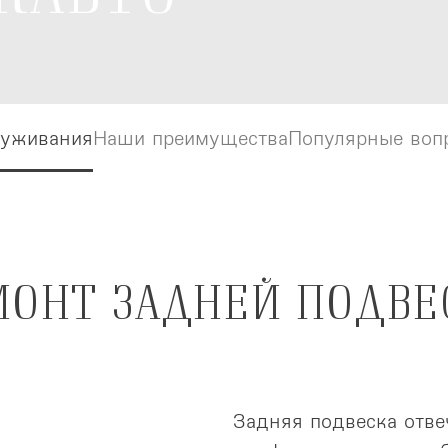
луживания
луживания
Наши преимущества
Наши преимущества
Популярные воп
Популярные воп
МОНТ ЗАДНЕЙ ПОДВЕ
Задняя подвеска отве