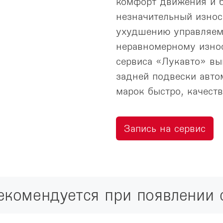
комфорт движения и б
незначительный износ
ухудшению управляемо
неравномерному износ
сервиса «Лукавто» вы
задней подвески авто
марок быстро, качеств
Запись на сервис
рекомендуется при появлении