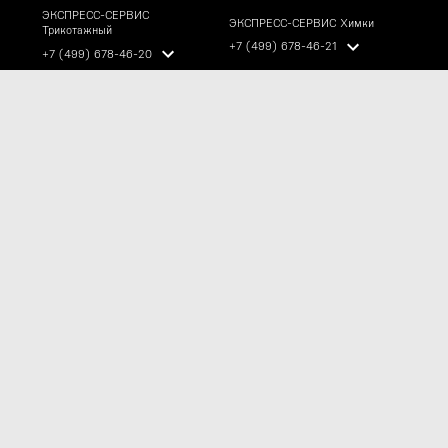
ЭКСПРЕСС-СЕРВИС
ЭКСПРЕСС-СЕРВИС Химки
Трикотажный
+7 (499) 678-46-21
+7 (499) 678-46-20