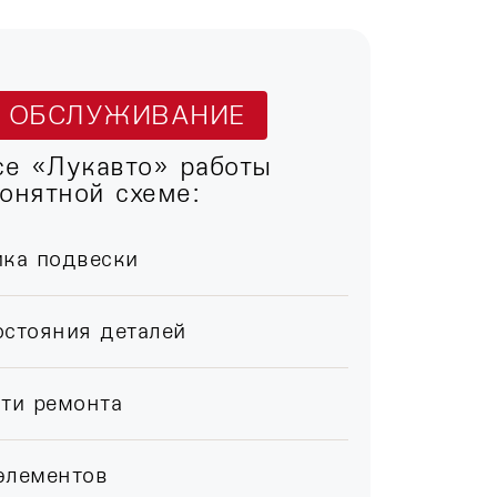
Т ОБСЛУЖИВАНИЕ
се «Лукавто» работы
онятной схеме:
ика подвески
остояния деталей
ти ремонта
элементов