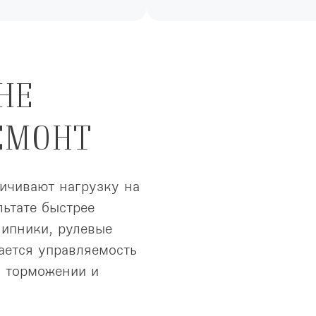
НЕ
ЕМОНТ
ичивают нагрузку на
льтате быстрее
шипники, рулевые
ается управляемость
м торможении и