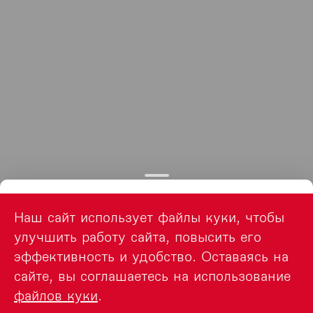
Наш сайт использует файлы куки, чтобы
улучшить работу сайта, повысить его
эффективность и удобство. Оставаясь на
сайте, вы соглашаетесь на использование
файлов куки
.