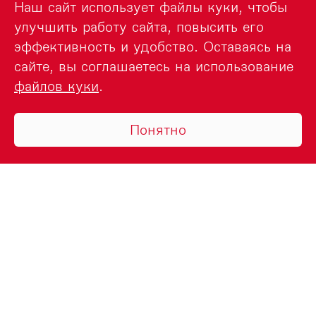
Наш сайт использует файлы куки, чтобы
улучшить работу сайта, повысить его
эффективность и удобство. Оставаясь на
сайте, вы соглашаетесь на использование
файлов куки
.
Понятно
УСЛУГИ
СПЕЦПРЕДЛОЖЕНИЯ