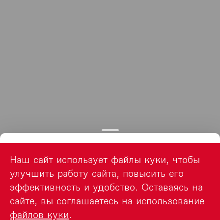
Наш сайт использует файлы куки, чтобы
улучшить работу сайта, повысить его
эффективность и удобство. Оставаясь на
сайте, вы соглашаетесь на использование
файлов куки
.