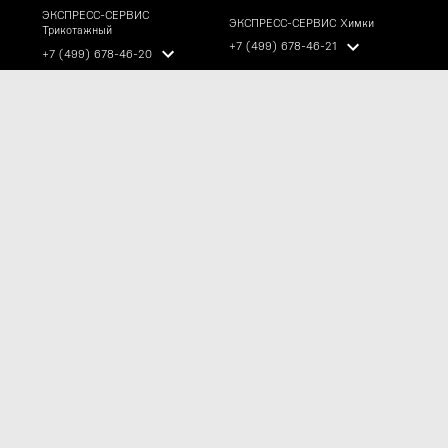
ЭКСПРЕСС-СЕРВИС
ЭКСПРЕСС-СЕРВИС Химки
Трикотажный
+7 (499) 678-46-21
+7 (499) 678-46-20