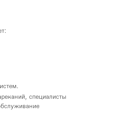
т:
истем.
ареканий, специалисты
обслуживание