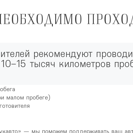
НЕОБХОДИМО ПРОХО
ителей рекомендуют проводит
10–15 тысяч километров проб
обега
ри малом пробеге)
готовителя
Лукавто» — мы поможем поддерживать ваш авт