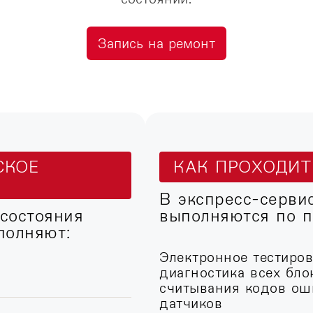
Запись на ремонт
СКОЕ
КАК ПРОХОДИ
В экспресс-серви
 состояния
выполняются по п
полняют:
Электронное тестиро
диагностика всех бло
считывания кодов ош
датчиков