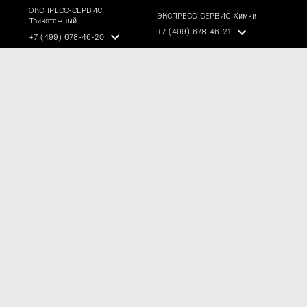
ЭКСПРЕСС-СЕРВИС
ЭКСПРЕСС-СЕРВИС Химки
Трикотажный
+7 (499) 678-46-21
+7 (499) 678-46-20