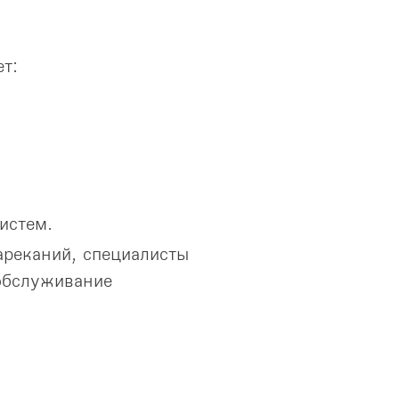
т:
истем.
ареканий, специалисты
обслуживание