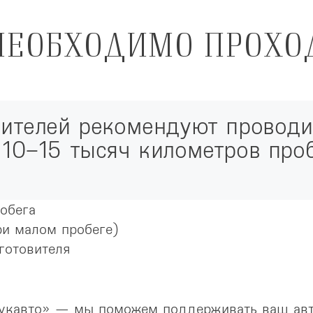
НЕОБХОДИМО ПРОХО
ителей рекомендуют проводит
10–15 тысяч километров проб
обега
ри малом пробеге)
готовителя
Лукавто» — мы поможем поддерживать ваш авт