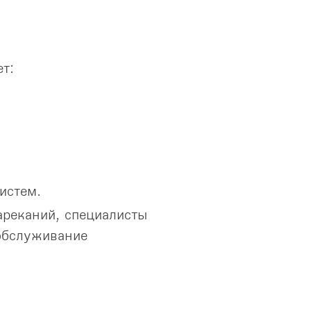
т:
истем.
ареканий, специалисты
обслуживание