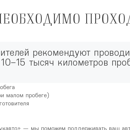
НЕОБХОДИМО ПРОХО
ителей рекомендуют проводит
10–15 тысяч километров проб
обега
ри малом пробеге)
готовителя
Лукавто» — мы поможем поддерживать ваш авт