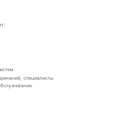
т:
истем.
ареканий, специалисты
обслуживание