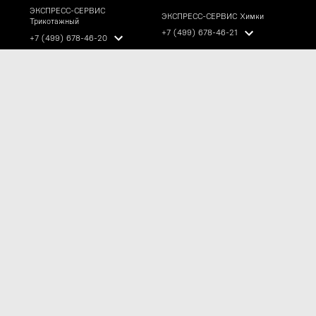
ЭКСПРЕСС-СЕРВИС
ЭКСПРЕСС-СЕРВИС Химки
Трикотажный
+7 (499) 678-46-21
+7 (499) 678-46-20