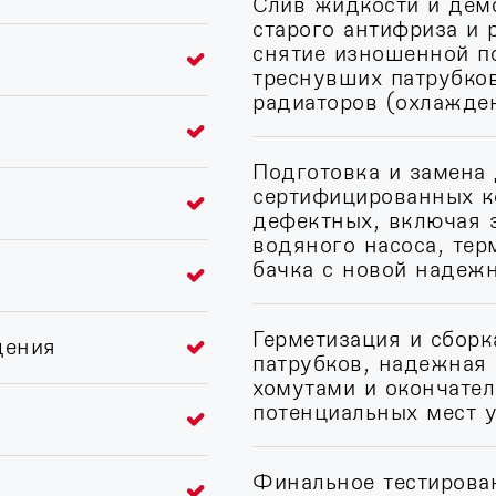
Слив жидкости и дем
старого антифриза и 
снятие изношенной по
треснувших патрубко
радиаторов (охлажден
Подготовка и замена 
сертифицированных к
дефектных, включая 
водяного насоса, тер
бачка с новой надеж
Герметизация и сбор
дения
патрубков, надежная
хомутами и окончате
потенциальных мест у
Финальное тестирова