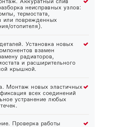
онтаж. Аккуратный слив
разборка неисправных узлов:
мпы, термостата,
в или поврежденных
ия/отопителя).
деталей. Установка новых
омпонентов взамен
замену радиаторов,
мостата и расширительного
ной крышкой.
ка. Монтаж новых эластичных
 фиксация всех соединений
льное устранение любых
течек.
ние. Проверка работы