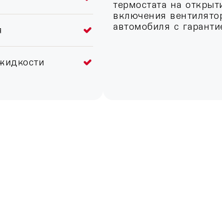
термостата на открыт
включения вентилято
автомобиля с гаранти
я
жидкости