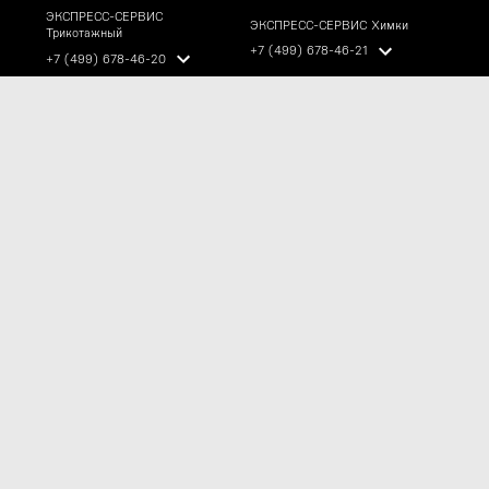
ЭКСПРЕСС-СЕРВИС
ЭКСПРЕСС-СЕРВИС Химки
Трикотажный
+7 (499) 678-46-21
+7 (499) 678-46-20