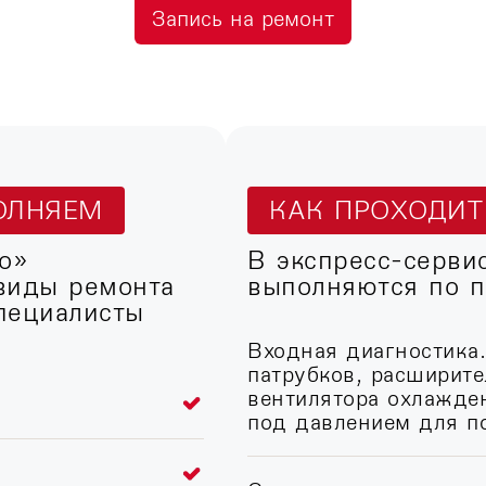
Запись на ремонт
ОЛНЯЕМ
КАК ПРОХОДИ
о»
В экспресс-серви
виды ремонта
выполняются по п
пециалисты
Входная диагностика
патрубков, расширите
вентилятора охлажде
под давлением для по