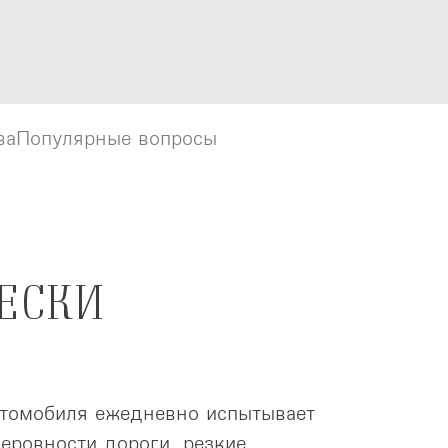
ва
ва
Популярные вопросы
Популярные вопросы
ЕСКИ
втомобиля ежедневно испытывает
Неровности дороги, резкие