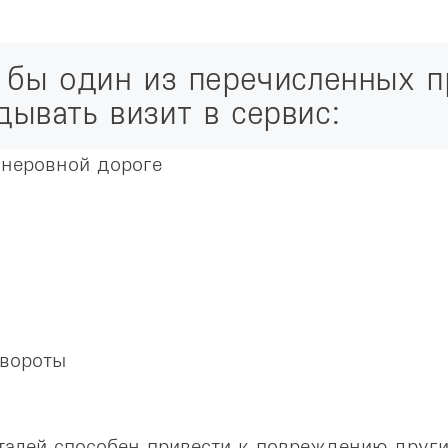
 бы один из перечисленных п
ывать визит в сервис:
 неровной дороге
овороты
алей способен привести к повреждению других