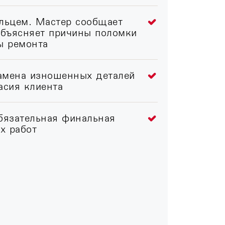
ельцем. Мастер сообщает
объясняет причины поломки
ы ремонта
амена изношенных деталей
асия клиента
бязательная финальная
х работ