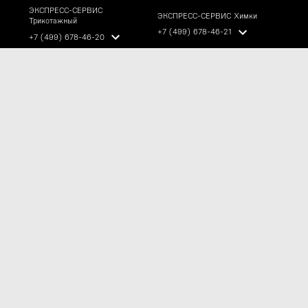
ЭКСПРЕСС-СЕРВИС
ЭКСПРЕСС-СЕРВИС Химки
Трикотажный
+7 (499) 678-46-21
+7 (499) 678-46-20