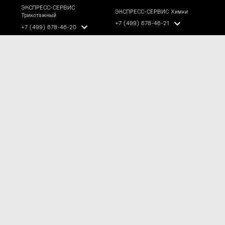
ЭКСПРЕСС-СЕРВИС
ЭКСПРЕСС-СЕРВИС Химки
Трикотажный
+7 (499) 678-46-21
+7 (499) 678-46-20