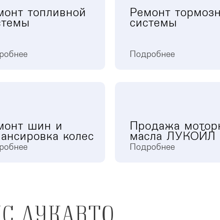
монт топливной
Ремонт тормоз
стемы
системы
робнее
Подробнее
монт шин и
Продажа мотор
лансировка колес
масла ЛУКОЙЛ
робнее
Подробнее
С ЛУКАВТО