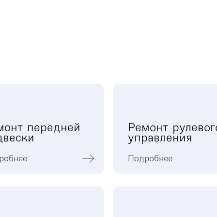
монт передней
Ремонт рулевог
двески
управления
робнее
Подробнее