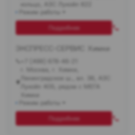
кольцо, АЗС Лукойл 622
Режим работы
Подробнее
ЭКСПРЕСС-СЕРВИС Химки
+7 (499) 678-46-21
г. Москва, г. Химки,
Ленинградское ш., вл. 36, АЗС
Лукойл 405, рядом с МЕГА
Химки
Режим работы
Подробнее