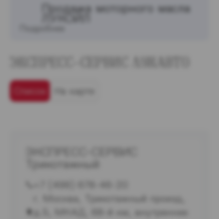
Продажа моторного масла
ЛУКОЙЛ
Подробнее
ЭКСПРЕСС-СЕРВИС ЛУКАВТО
Список
На карте
ЭКСПРЕСС-СЕРВИС
Трикотажный
+7 (499) 678-46-20
г. Москва, Трикотажный проезд,
д.5, МКАД, 68-й км, внутреннее